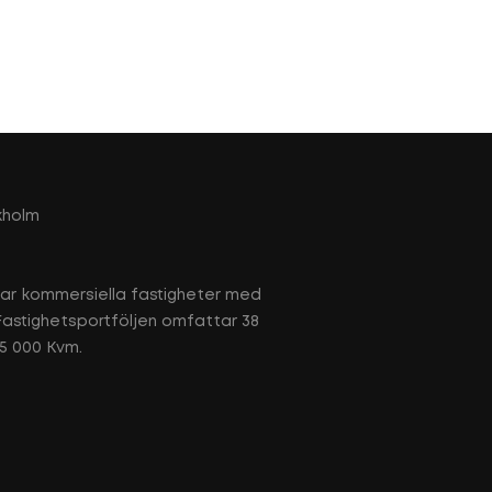
kholm
tar kommersiella fastigheter med
 Fastighetsportföljen omfattar 38
65 000 Kvm.