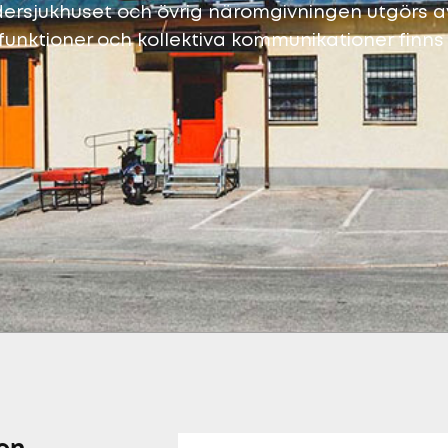
dersjukhuset och övrig näromgivningen utgörs 
efunktioner och kollektiva kommunikationer fin