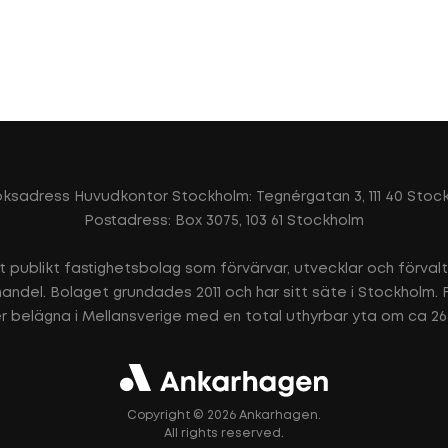
ksadress Huvudkontor Stockholm: Tegnérgatan 3, 111 40 Stoc
Postadress: Box 3075, 103 61 Stockholm
t publikt fastighetsbolag som förvärvar, utvecklar och förval
h handel. Bolaget grundades 2011 och har sitt säte i Stockholm.
r belägna i Mellansverige med en total uthyrbar yta om ca 2
Copyright © 2026 Ankarhagen.
All rights reserved.