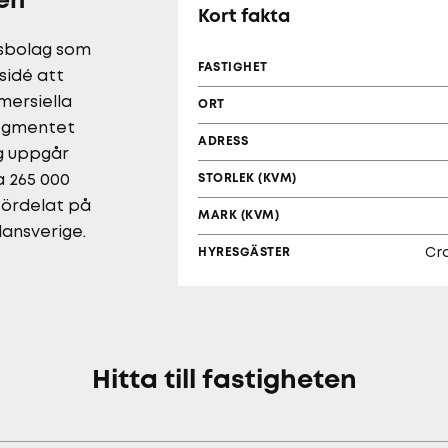
en
Kort fakta
tsbolag som
FASTIGHET
sidé att
mersiella
ORT
segmentet
ADRESS
ag uppgår
a 265 000
STORLEK (KVM)
fördelat på
MARK (KVM)
lansverige.
HYRESGÄSTER
Cr
Hitta till fastigheten