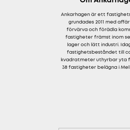
Om Ankarhag
Ankarhagen är ett fastighe
grundades 2011 med affär
förvärva och förädla kom
fastigheter främst inom 
lager och lätt industri. Id
fastighetsbeståndet till c
kvadratmeter uthyrbar yta 
38 fastigheter belägna i Mel