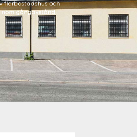
av flerbostadshus och
ns inom gångavstånd.