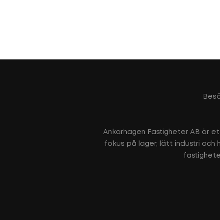
Besö
Ankarhagen Fastigheter AB är et
fokus på lager, lätt industri oc
fastighete