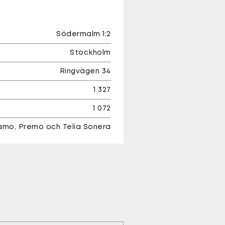
Södermalm 1:2
Stockholm
Ringvägen 34
1 327
1 072
amo, Premo och Telia Sonera