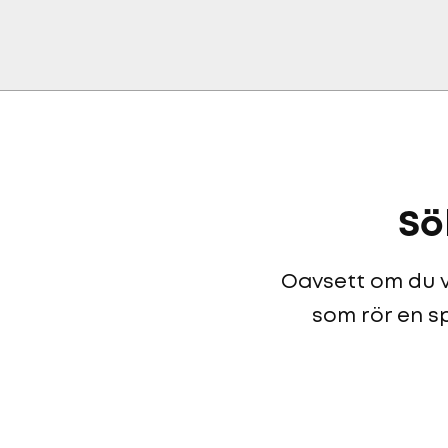
Sö
Oavsett om du vi
som rör en sp