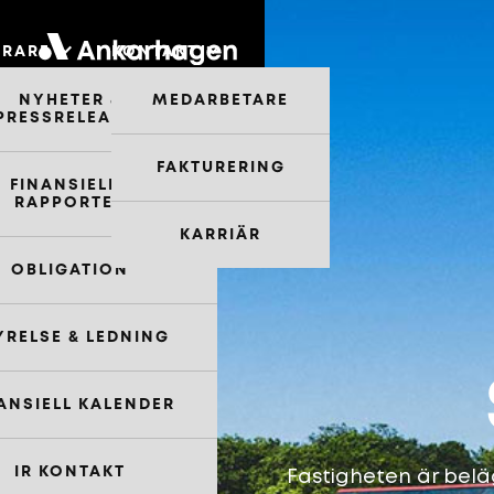
ERARE
KONTAKT
NYHETER &
MEDARBETARE
PRESSRELEASER
FAKTURERING
FINANSIELLA
RAPPORTER
KARRIÄR
OBLIGATION
YRELSE & LEDNING
ANSIELL KALENDER
IR KONTAKT
Fastigheten är bel