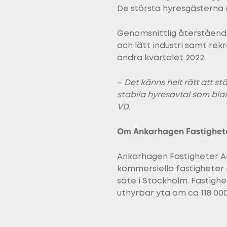
De största hyresgästerna 
Genomsnittlig återståend
och lätt industri samt rek
andra kvartalet 2022.
–
Det känns helt rätt att s
stabila hyresavtal som bla
VD.
Om Ankarhagen Fastighet
Ankarhagen Fastigheter AB
kommersiella fastigheter m
säte i Stockholm. Fastigh
uthyrbar yta om ca 118 00