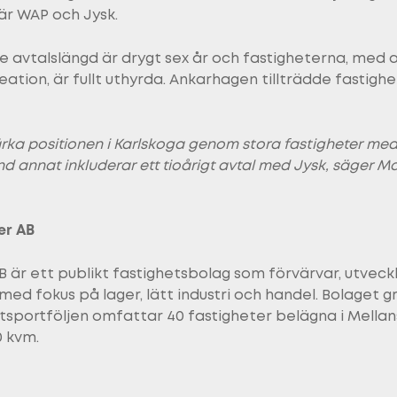
är WAP och Jysk.
e avtalslängd är drygt sex år och fastigheterna, med
reation, är fullt uthyrda. Ankarhagen tillträdde fastig
tärka positionen i Karlskoga genom stora fastigheter med
nd annat inkluderar ett tioårigt avtal med Jysk, säger M
er AB
 är ett publikt fastighetsbolag som förvärvar, utveckl
ed fokus på lager, lätt industri och handel. Bolaget g
etsportföljen omfattar 40 fastigheter belägna i Mella
0 kvm.