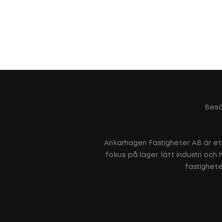
Besö
Ankarhagen Fastigheter AB är et
fokus på lager, lätt industri oc
fastighete