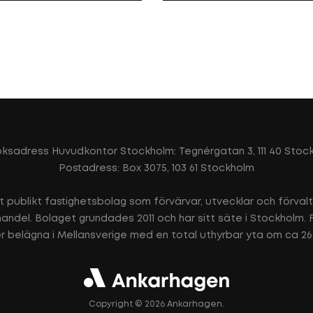
ksadress Huvudkontor Stockholm: Tegnérgatan 3, 111 40 Stoc
Postadress: Box 3075, 103 61 Stockholm
t publikt fastighetsbolag som förvärvar, utvecklar och förval
h handel. Bolaget grundades 2011 och har sitt säte i Stockholm.
r belägna i Mellansverige med en total uthyrbar yta om ca 2
Copyright © 2026 Ankarhagen.