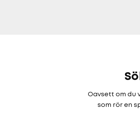
Sö
Oavsett om du vi
som rör en sp