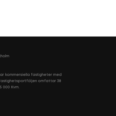
kholm
tar kommersiella fastigheter med
 Fastighetsportföljen omfattar 38
65 000 Kvm.