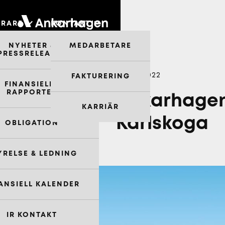
ERARE
KONTAKT
NYHETER &
MEDARBETARE
PRESSRELEASER
APRIL 2022
FAKTURERING
FINANSIELLA
RAPPORTER
Ankarhagen 
KARRIÄR
Karlskoga
OBLIGATION
YRELSE & LEDNING
ANSIELL KALENDER
IR KONTAKT