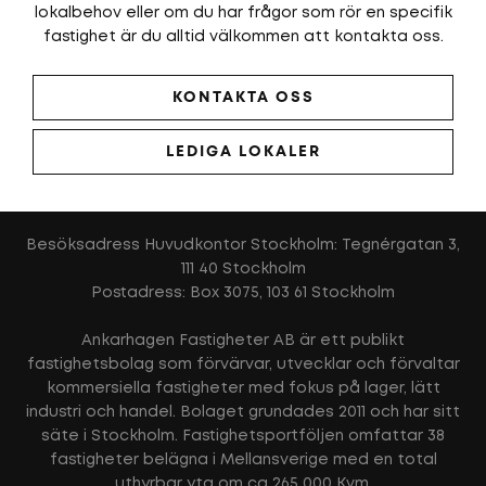
lokalbehov eller om du har frågor som rör en specifik
fastighet är du alltid välkommen att kontakta oss.
KONTAKTA OSS
LEDIGA LOKALER
Besöksadress Huvudkontor Stockholm: Tegnérgatan 3,
111 40 Stockholm
Postadress: Box 3075, 103 61 Stockholm
Ankarhagen Fastigheter AB är ett publikt
fastighetsbolag som förvärvar, utvecklar och förvaltar
kommersiella fastigheter med fokus på lager, lätt
industri och handel. Bolaget grundades 2011 och har sitt
säte i Stockholm. Fastighetsportföljen omfattar 38
fastigheter belägna i Mellansverige med en total
uthyrbar yta om ca 265 000 Kvm.