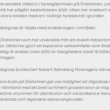
 senaste tillskott i hyresgästmixen på Örsholmen. Lo
k har pågått sedanhösten 2020, vilket har inneburit 
tora lokalen med ett tioårigt hyresavtal i grunden.
bbgross är nöjda med etableringen i området.
 Örsholmen som har utvecklats från ett avskilt industriomr
ar. Detta har gjort att expansiva verksamheter som Sna
. Idag är endast cirka 2000 av fastighetens totalt 18 00
arhagen.
gross butikschef Robert Rehnberg företagets närvaro
tora butik på Örsholmen ger oss möjlighet att tillgodose
ärmland med ett brett sortiment grossistvaror av hög kval
större utrymmen för distribution och via butikens e-ha
r Karlstads och regionens restaurangkunder
.