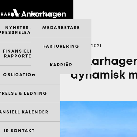
ERARE
KONTAKT
NYHETER &
MEDARBETARE
PRESSRELEASER
Augusti 2021
FAKTURERING
FINANSIELLA
RAPPORTER
Ankarhagens
KARRIÄR
dynamisk m
OBLIGATION
YRELSE & LEDNING
ANSIELL KALENDER
IR KONTAKT