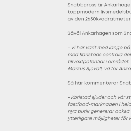
Snabbgross är Ankarhagens
toppmodern livsmedelsbuti
av den 2650kvadratmeter s
Såväl Ankarhagen som Sna
- Vi har varit med länge på
med Karlstads centrala del
tillväxtpotential i området
Markus Sjövall, vd för Ank
Så här kommenterar Snabb
- Karlstad sjuder och vår s
fastfood-marknaden i hela V
nya butik genererar också 
ytterligare möjligheter fö