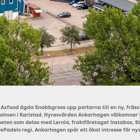
Axfood ägda Snabbgross upp portarna till en ny, fräsc
lmen i Karlstad. Hyresvärden Ankarhagen välkomnar S
eten som delas med Lernia, fraktföretaget Instabox, S
ePadels regi. Ankarhagen spår ett ökat intresse för ny