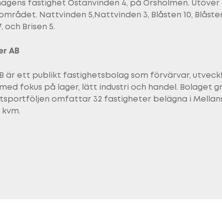
rhagens fastighet Östanvinden 4, på Örsholmen. Utöve
 området. Nattvinden 5,Nattvinden 3, Blåsten 10, Blåsten
 och Brisen 5.
er AB
 är ett publikt fastighetsbolag som förvärvar, utveckl
ed fokus på lager, lätt industri och handel. Bolaget g
etsportföljen omfattar 32 fastigheter belägna i Mella
 kvm.