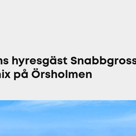
 hyresgäst Snabbgross b
ix på Örsholmen