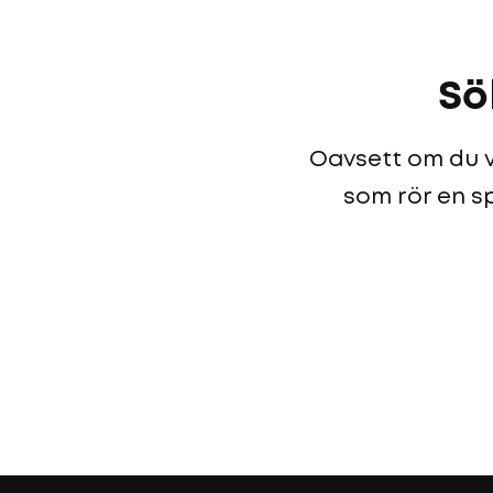
Sö
Oavsett om du vi
som rör en sp