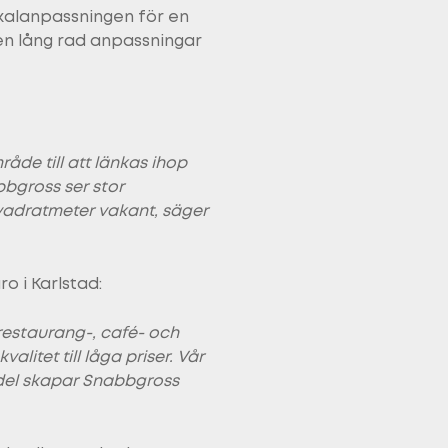
kalanpassningen för en
en lång rad anpassningar
åde till att länkas ihop
bbgross ser stor
0kvadratmeter vakant, säger
 i Karlstad:
 restaurang-, café- och
itet till låga priser. Vår
ndel skapar Snabbgross