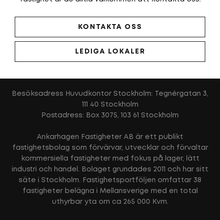
KONTAKTA OSS
LEDIGA LOKALER
Besöksadress Huvudkontor Stockholm: Tegnérgatan 3,
111 40 Stockholm
Postadress: Box 3075, 103 61 Stockholm
Ankarhagen Fastigheter AB är ett publikt
fastighetsbolag som förvärvar, utvecklar och förvaltar
kommersiella fastigheter med fokus på lager, lätt
industri och handel. Bolaget grundades 2011 och har sitt
säte i Stockholm. Fastighetsportföljen omfattar 38
fastigheter belägna i Mellansverige med en total
uthyrbar yta om ca 265 000 Kvm.