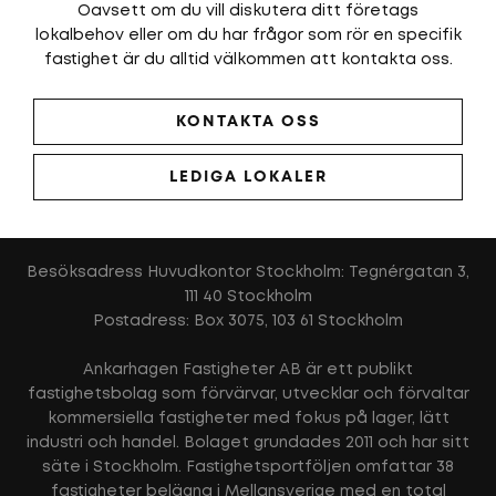
Oavsett om du vill diskutera ditt företags
lokalbehov eller om du har frågor som rör en specifik
fastighet är du alltid välkommen att kontakta oss.
KONTAKTA OSS
LEDIGA LOKALER
Besöksadress Huvudkontor Stockholm: Tegnérgatan 3,
111 40 Stockholm
Postadress: Box 3075, 103 61 Stockholm
Ankarhagen Fastigheter AB är ett publikt
fastighetsbolag som förvärvar, utvecklar och förvaltar
kommersiella fastigheter med fokus på lager, lätt
industri och handel. Bolaget grundades 2011 och har sitt
säte i Stockholm. Fastighetsportföljen omfattar 38
fastigheter belägna i Mellansverige med en total