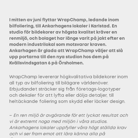
I mitten av juni flyttar WrapChamp, ledande inom
bilfoliering, till Ankarhagens lokaler i Karlstad. En
studio för bildekorer av högsta kvalitet kräver en
renmiljö, och bolaget har länge varit på jakt efter en
modern industrilokal som motsvarar kraven.
Ankarhagen är glada att WrapChamp väljer att slå
upp portarna till den nya studion hos dem på
Kvällsvindsgatan 6 på Örsholmen.
WrapChamp levererar högkvalitativa bildekorer inom
all typ av bilfoliering till bilägare världenöver.
Erbjudandet sträcker sig från företags-logotyper
och dekaler för att lyfta eller dölja detaljer, till
heltäckande foliering som skydd eller läcker design.
–
En ren miljö är avgörande för ett lyckat resultat och
vi är extremt noga med miljön i våra studios.
Ankarhagens lokaler uppfyller våra högt ställda krav
och vi ser fram emot att lära känna alla på