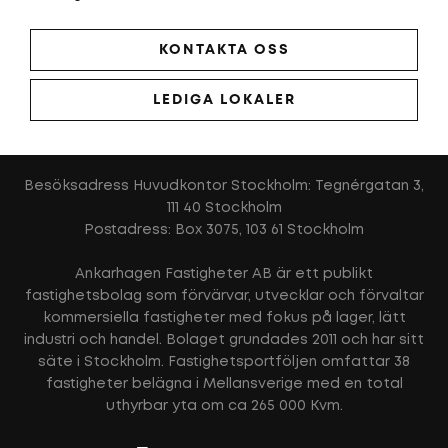
KONTAKTA OSS
LEDIGA LOKALER
Besöksadress Huvudkontor Stockholm: Tegnérgatan 3,
111 40 Stockholm
Postadress: Box 3075, 103 61 Stockholm
Ankarhagen Fastigheter AB är ett publikt
fastighetsbolag som förvärvar, utvecklar och förvaltar
kommersiella fastigheter med fokus på lager, lätt
industri och handel. Bolaget grundades 2011 och har sitt
säte i Stockholm. Fastighetsportföljen omfattar 38
fastigheter belägna i Mellansverige med en total
uthyrbar yta om ca 265 000 Kvm.