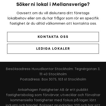
Söker ni lokal i Mellansverige?
Oavsett om du vill diskutera ditt företags
lokalbehov eller om du har frågor som rör en specifik
fastighet är du alltid välkommen att kontakta oss.
KONTAKTA OSS
LEDIGA LOKALER
Besöksadress Huvudkontor Stockholm: Tegnérgatan 3,
111 40 Stockholm
Postadress: Box 3075, 103 61 Stockholm
Ankarhagen Fastigheter AB är ett publikt
fastighetsbolag som förvärvar, utvecklar och förvaltar
kommersiella fastigheter med fokus på lager, lätt
industri och handel. Bolaget grundades 2011 och har sitt