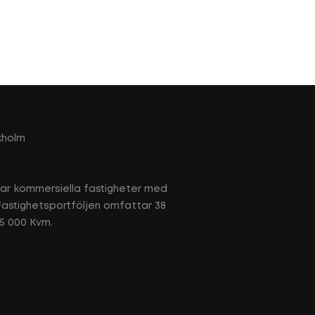
kholm
tar kommersiella fastigheter med
 Fastighetsportföljen omfattar 38
65 000 Kvm.