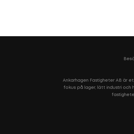
Besö
Ankarhagen Fastigheter AB är et
fokus på lager, lätt industri oc
fastighete