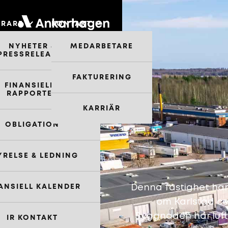
ERARE
KONTAKT
NYHETER &
MEDARBETARE
PRESSRELEASER
FAKTURERING
FINANSIELLA
RAPPORTER
KARRIÄR
OBLIGATION
YRELSE & LEDNING
Denna fastighet har 
ANSIELL KALENDER
om Karlstad ce
Byggnaden har luft
IR KONTAKT