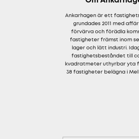
Om Ankarhag
Ankarhagen är ett fastighe
grundades 2011 med affär
förvärva och förädla kom
fastigheter främst inom 
lager och lätt industri. Id
fastighetsbeståndet till c
kvadratmeter uthyrbar yta 
38 fastigheter belägna i Mel