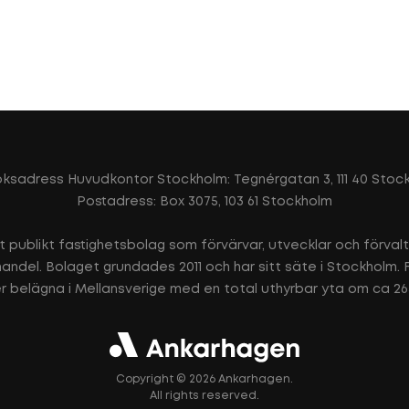
ksadress Huvudkontor Stockholm: Tegnérgatan 3, 111 40 Stoc
Postadress: Box 3075, 103 61 Stockholm
t publikt fastighetsbolag som förvärvar, utvecklar och förval
h handel. Bolaget grundades 2011 och har sitt säte i Stockholm.
r belägna i Mellansverige med en total uthyrbar yta om ca 2
Copyright © 2026 Ankarhagen.
All rights reserved.