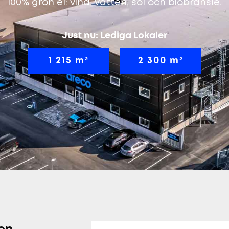
100% grön el: vind, vatten, sol och biobränsle.
Just nu: Lediga Lokaler
1 215 m²
2 300 m²