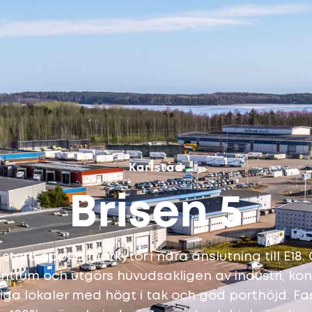
Karlstad
Brisen 5
stora öppna markytor i nära anslutning till E18.
ntrum och utgörs huvudsakligen av industri, kon
iga lokaler med högt i tak och god porthöjd. Fa