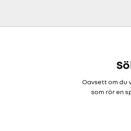
Sö
Oavsett om du vi
som rör en sp