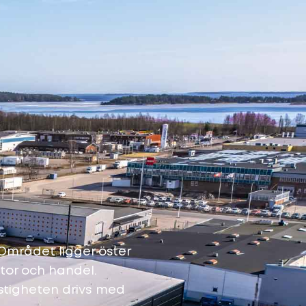
 Området ligger öster
tor och handel.
stigheten drivs med