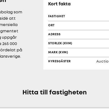
en
Kort fakta
tsbolag som
FASTIGHET
sidé att
mersiella
ORT
segmentet
ADRESS
ag uppgår
a 265 000
STORLEK (KVM)
fördelat på
MARK (KVM)
lansverige.
HYRESGÄSTER
Auctio
Hitta till fastigheten